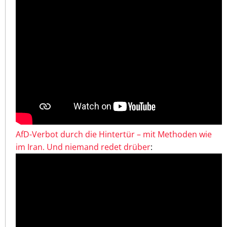
AfD-Verbot durch die Hintertür – mit Methoden wie
im Iran. Und niemand redet drüber
: