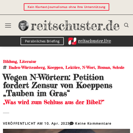
Kein Klartext-Journalismus ohne Ihre Unterstützung
Persönliches Briefing
Bildung
,
Literatur
Baden-Württemberg
,
Koeppen
,
Lektüre
,
N-Wort
,
Roman
,
Schule
Wegen N-Wörtern: Petition
fordert Zensur von Koeppens
„Tauben im Gras“
„Was wird zum Schluss aus der Bibel?“
VERÖFFENTLICHT AM
10. Apr. 2023
Keine Kommentare