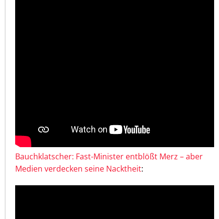
Bauchklatscher: Fast-Minister entblößt Merz – aber
Medien verdecken seine Nacktheit
: