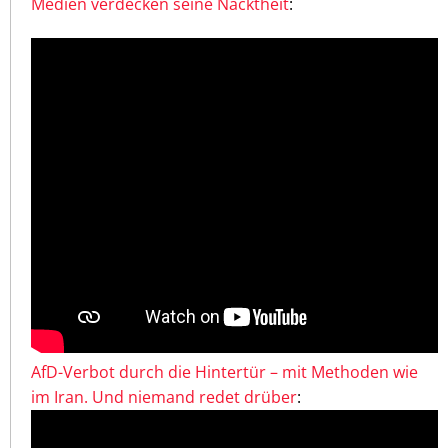
Medien verdecken seine Nacktheit
:
AfD-Verbot durch die Hintertür – mit Methoden wie
im Iran. Und niemand redet drüber
: