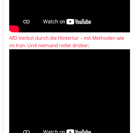
AfD-Verbot durch die Hintertür – mit Methoden wie
im Iran. Und niemand redet drüber
: