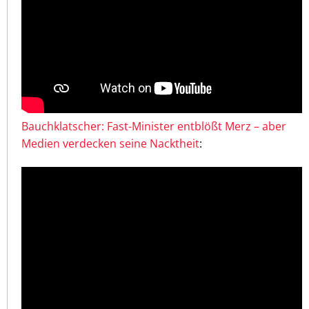
Bauchklatscher: Fast-Minister entblößt Merz – aber
Medien verdecken seine Nacktheit
: