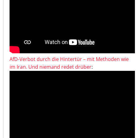
AfD-Verbot durch die Hintertür – mit Methoden wie
im Iran. Und niemand redet drüber
: