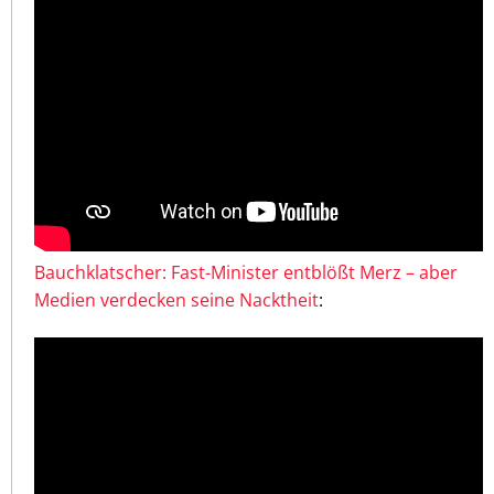
Bauchklatscher: Fast-Minister entblößt Merz – aber
Medien verdecken seine Nacktheit
: