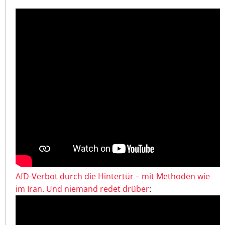
AfD-Verbot durch die Hintertür – mit Methoden wie
im Iran. Und niemand redet drüber
: