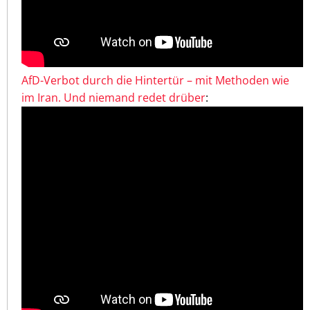
AfD-Verbot durch die Hintertür – mit Methoden wie
im Iran. Und niemand redet drüber
: