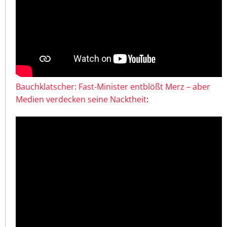
Bauchklatscher: Fast-Minister entblößt Merz – aber
Medien verdecken seine Nacktheit
: