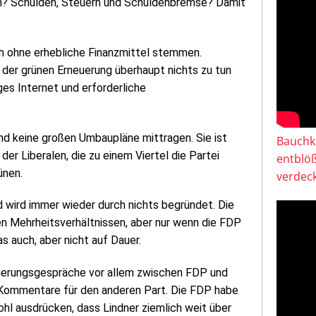
em? Schulden, Steuern und Schuldenbremse? Damit
h ohne erhebliche Finanzmittel stemmen.
 der grünen Erneuerung überhaupt nichts zu tun
ges Internet und erforderliche
d keine großen Umbaupläne mittragen. Sie ist
Bauchkl
er Liberalen, die zu einem Viertel die Partei
entblö
ünen.
verdeck
 wird immer wieder durch nichts begründet. Die
n Mehrheitsverhältnissen, aber nur wenn die FDP
s auch, aber nicht auf Dauer.
ndierungsgespräche vor allem zwischen FDP und
e Kommentare für den anderen Part. Die FDP habe
hl ausdrücken, dass Lindner ziemlich weit über