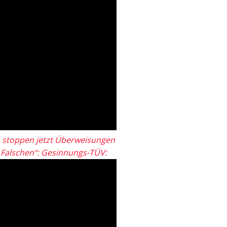
 stoppen jetzt Überweisungen
„Falschen“: Gesinnungs-TÜV: