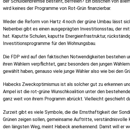
der Schuldenbremse besteht, befreien? Ein bisschen von all
wird keines der Programme von Rot-Grün finanzierbar.
Weder die Reform von Hartz 4 noch der grüne Umbau lässt sic
Nebenbei gibt es einen ausgeprägten Investitionsstau, der mit
hat. Kaputte Schulen, kaputte Energieinfrastruktur, rückständi
Investitionsprogramme für den Wohnungsbau.
Die FDP wird auf den faktischen Notwendigkeiten bestehen un
ihren Wählern verpflichtet, ganz besonders den jungen Wählern d
gewählt haben, genauso viele junge Wähler also wie bei den Gr
Habecks Zweckoptimismus ist als solcher gut zu erkennen und
Ampel ist die rot-grüne Wunschkoalition unter den bestehende
ganz weit von ihrem Programm abrückt. Vielleicht geschieht da
Zurzeit gibt es viele Symbole, die die Ernsthaftigkeit der So
Grünen zeigen sollen, gemeinsame Auftritte, verständnisvoll
den längsten Weg, meint Habeck anerkennend. Damit will er wo