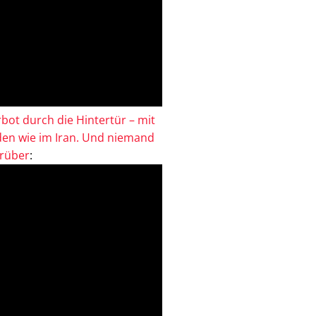
bot durch die Hintertür – mit
en wie im Iran. Und niemand
drüber
: