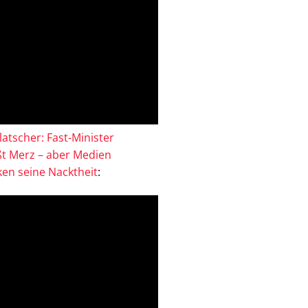
atscher: Fast-Minister
ßt Merz – aber Medien
en seine Nacktheit
: